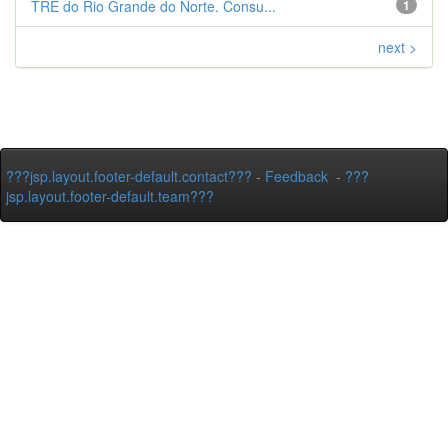
TRE do Rio Grande do Norte. Consu...
1
next >
???jsp.layout.footer-default.contact???
-
Feedback
-
???
jsp.layout.footer-default.team???