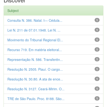
Subject
Consulta N. 386. Natal. I— Cédula...
1
Lei N. 211 de 07.01.1948. Lei N. ...
1
Movimento do Tribunal Regional El...
1
Recurso 719. Em matéria eleitoral...
1
Representação N. 586. Transferên...
1
Resolução N. 2505. Piauí. O cargo...
1
Resolução N. 30.80. A ata de ence...
1
Resolução N. 3127. Ceará-Mirim. O...
1
TRE de São Paulo. Proc. 8188. São...
1