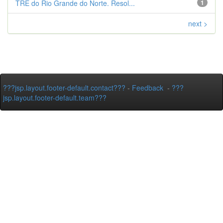
TRE do Rio Grande do Norte. Resol...
1
next >
???jsp.layout.footer-default.contact???
-
Feedback
-
???
jsp.layout.footer-default.team???