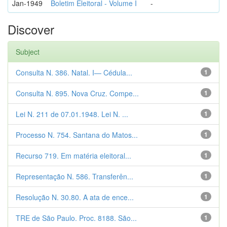
Jan-1949
Boletim Eleitoral - Volume I
-
Discover
Subject
Consulta N. 386. Natal. I— Cédula...
1
Consulta N. 895. Nova Cruz. Compe...
1
Lei N. 211 de 07.01.1948. Lei N. ...
1
Processo N. 754. Santana do Matos...
1
Recurso 719. Em matéria eleitoral...
1
Representação N. 586. Transferên...
1
Resolução N. 30.80. A ata de ence...
1
TRE de São Paulo. Proc. 8188. São...
1