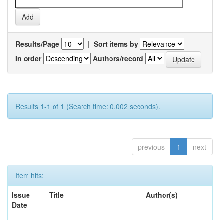
Results/Page
|
Sort items by
In order
Authors/record
Results 1-1 of 1 (Search time: 0.002 seconds).
previous
1
next
Item hits:
Issue
Title
Author(s)
Date