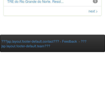
TRE do Rio Grande do Norte. Resol...
1
next >
???jsp.layout.footer-default.contact???
-
Feedback
-
???
jsp.layout.footer-default.team???