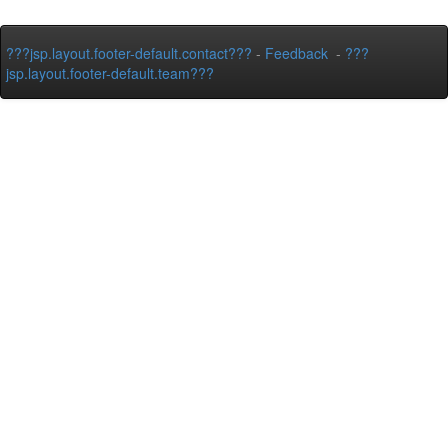
???jsp.layout.footer-default.contact???
-
Feedback
-
???
jsp.layout.footer-default.team???