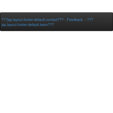
???jsp.layout.footer-default.contact???
-
Feedback
-
???
jsp.layout.footer-default.team???