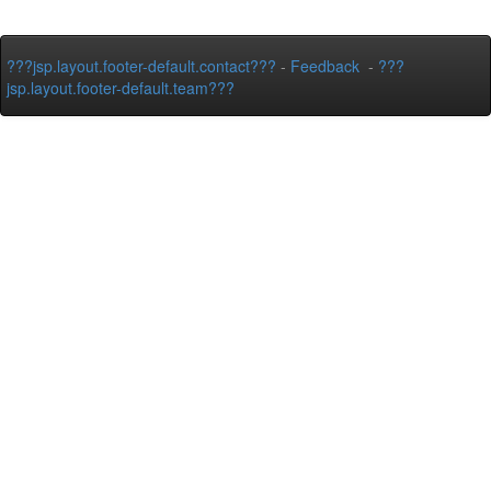
???jsp.layout.footer-default.contact???
-
Feedback
-
???
jsp.layout.footer-default.team???