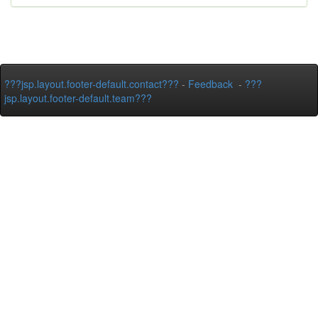
???jsp.layout.footer-default.contact???
-
Feedback
-
???
jsp.layout.footer-default.team???