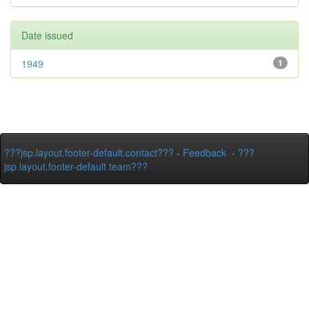
Date issued
1949
1
???jsp.layout.footer-default.contact???
-
Feedback
-
???
jsp.layout.footer-default.team???