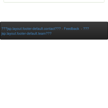
???jsp.layout.footer-default.contact???
-
Feedback
-
???
jsp.layout.footer-default.team???