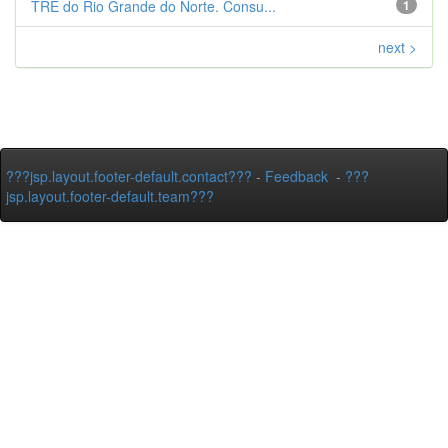
TRE do Rio Grande do Norte. Consu...
1
next >
???jsp.layout.footer-default.contact???
-
Feedback
-
???
jsp.layout.footer-default.team???