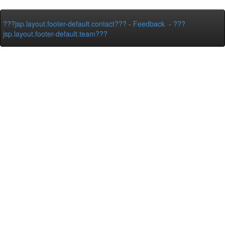
???jsp.layout.footer-default.contact???
-
Feedback
-
???
jsp.layout.footer-default.team???