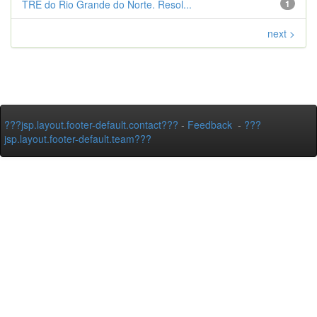
TRE do Rio Grande do Norte. Resol...
1
next >
???jsp.layout.footer-default.contact???
-
Feedback
-
???
jsp.layout.footer-default.team???