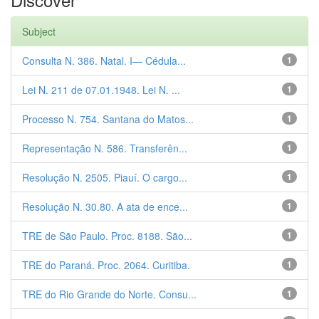
Subject
Consulta N. 386. Natal. I— Cédula...
1
Lei N. 211 de 07.01.1948. Lei N. ...
1
Processo N. 754. Santana do Matos...
1
Representação N. 586. Transferên...
1
Resolução N. 2505. Piauí. O cargo...
1
Resolução N. 30.80. A ata de ence...
1
TRE de São Paulo. Proc. 8188. São...
1
TRE do Paraná. Proc. 2064. Curitiba.
1
TRE do Rio Grande do Norte. Consu...
1