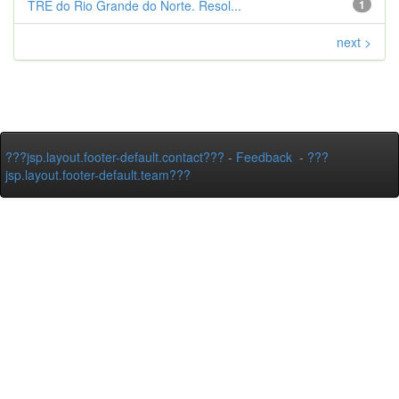
TRE do Rio Grande do Norte. Resol...
1
next >
???jsp.layout.footer-default.contact???
-
Feedback
-
???
jsp.layout.footer-default.team???