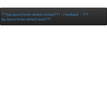
???jsp.layout.footer-default.contact???
-
Feedback
-
???
jsp.layout.footer-default.team???