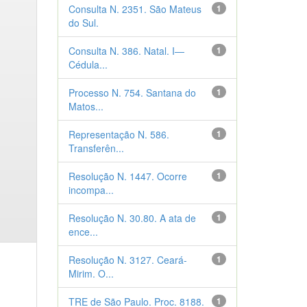
Consulta N. 2351. São Mateus
1
do Sul.
Consulta N. 386. Natal. I—
1
Cédula...
Processo N. 754. Santana do
1
Matos...
Representação N. 586.
1
Transferên...
Resolução N. 1447. Ocorre
1
incompa...
Resolução N. 30.80. A ata de
1
ence...
Resolução N. 3127. Ceará-
1
Mirim. O...
TRE de São Paulo. Proc. 8188.
1