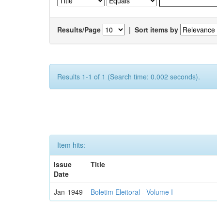
Results/Page
|
Sort items by
Results 1-1 of 1 (Search time: 0.002 seconds).
Item hits:
Issue
Title
Date
Jan-1949
Boletim Eleitoral - Volume I