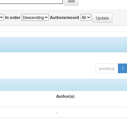
In order
Authors/record
previous
1
Author(s)
-