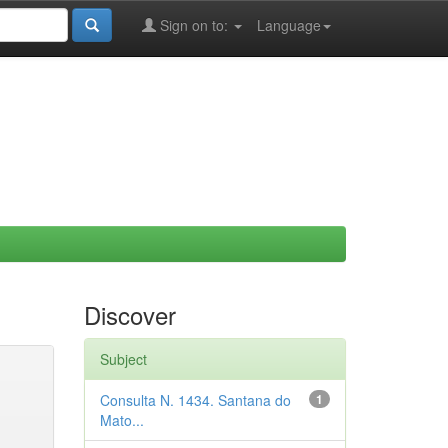
Sign on to:
Language
Discover
Subject
Consulta N. 1434. Santana do
1
Mato...