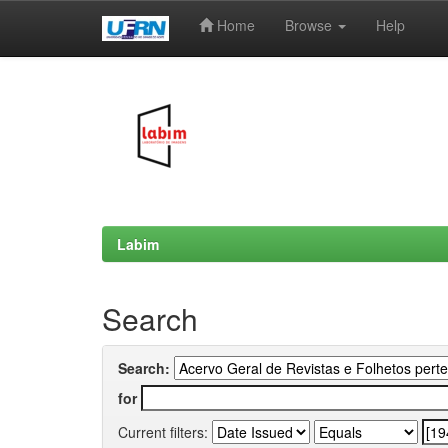
Home
Browse
Help
Skip
navigation
Labim
Search
Search:
for
Current filters: