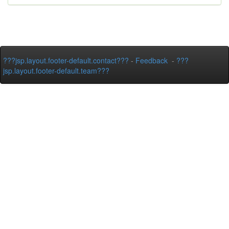
???jsp.layout.footer-default.contact???
-
Feedback
-
???
jsp.layout.footer-default.team???